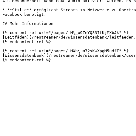
Als Besonderheit kann Fake-Audio aktiviert werden. Es s
* **Stille** ermöglicht Streams in Netzwerke zu übertra
Facebook benötigt.

## Mehr Informationen

{% content-ref url="/pages/-M\_u9ZeYQ33IfUjMXbJk" %}

[Leitfäden](/restreamer/de/wissensdatenbank/leitfaeden.
{% endcontent-ref %}

{% content-ref url="/pages/-MXb\_m72sKwXpgM5udfT" %}

[Wissensdatenbank](/restreamer/de/wissensdatenbank/user