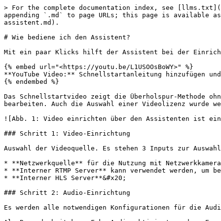
> For the complete documentation index, see [llms.txt](
appending `.md` to page URLs; this page is available as
assistent.md).

# Wie bediene ich den Assistent?

Mit ein paar Klicks hilft der Assistent bei der Einrich
{% embed url="<https://youtu.be/L1USOOsBoWY>" %}

**YouTube Video:** Schnellstartanleitung hinzufügen und
{% endembed %}

Das Schnellstartvideo zeigt die Überholspur-Methode ohn
bearbeiten. Auch die Auswahl einer Videolizenz wurde we
![Abb. 1: Video einrichten über den Assistenten ist ein
### Schritt 1: Video-Einrichtung

Auswahl der Videoquelle. Es stehen 3 Inputs zur Auswahl
* **Netzwerkquelle** für die Nutzung mit Netzwerkkamera
* **Interner RTMP Server** kann verwendet werden, um be
* **Interner HLS Server**&#x20;

### Schritt 2: Audio-Einrichtung

Es werden alle notwendigen Konfigurationen für die Audi