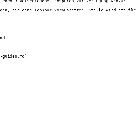
tehen 3 verschiedene Tonspuren zur Verfügung.&#x20;

gen, die eine Tonspur voraussetzen. Stille wird oft für 
md)

-guides.md)
