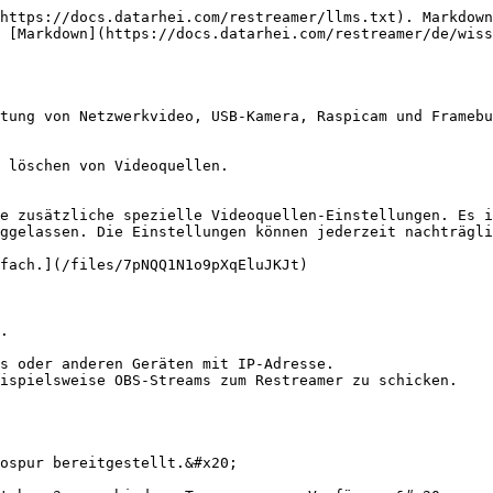
https://docs.datarhei.com/restreamer/llms.txt). Markdown
 [Markdown](https://docs.datarhei.com/restreamer/de/wiss
tung von Netzwerkvideo, USB-Kamera, Raspicam und Framebu
 löschen von Videoquellen.

e zusätzliche spezielle Videoquellen-Einstellungen. Es i
ggelassen. Die Einstellungen können jederzeit nachträgli
fach.](/files/7pNQQ1N1o9pXqEluJKJt)

.

s oder anderen Geräten mit IP-Adresse.

ispielsweise OBS-Streams zum Restreamer zu schicken.

ospur bereitgestellt.&#x20;
