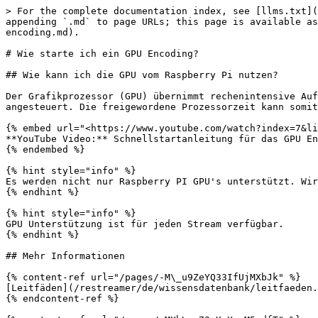
> For the complete documentation index, see [llms.txt](
appending `.md` to page URLs; this page is available as
encoding.md).

# Wie starte ich ein GPU Encoding?

## Wie kann ich die GPU vom Raspberry Pi nutzen?

Der Grafikprozessor (GPU) übernimmt rechenintensive Auf
angesteuert. Die freigewordene Prozessorzeit kann somit
{% embed url="<https://www.youtube.com/watch?index=7&li
**YouTube Video:** Schnellstartanleitung für das GPU En
{% endembed %}

{% hint style="info" %}

Es werden nicht nur Raspberry PI GPU's unterstützt. Wir
{% endhint %}

{% hint style="info" %}

GPU Unterstützung ist für jeden Stream verfügbar.

{% endhint %}

## Mehr Informationen

{% content-ref url="/pages/-M\_u9ZeYQ33IfUjMXbJk" %}

[Leitfäden](/restreamer/de/wissensdatenbank/leitfaeden.
{% endcontent-ref %}
