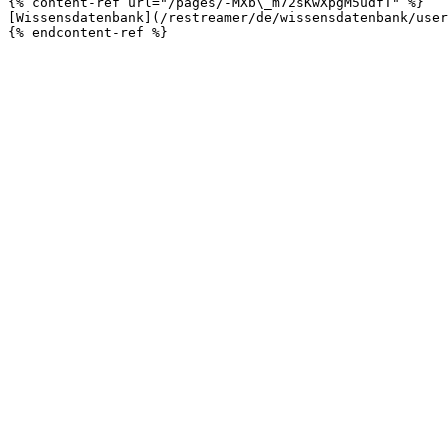
{% content-ref url="/pages/-MXb\_m72sKwXpgM5udfT" %}

[Wissensdatenbank](/restreamer/de/wissensdatenbank/user